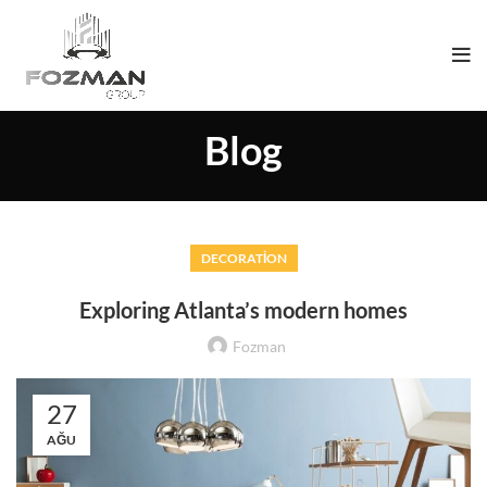
Blog
DECORATION
Exploring Atlanta’s modern homes
Fozman
27
AĞU