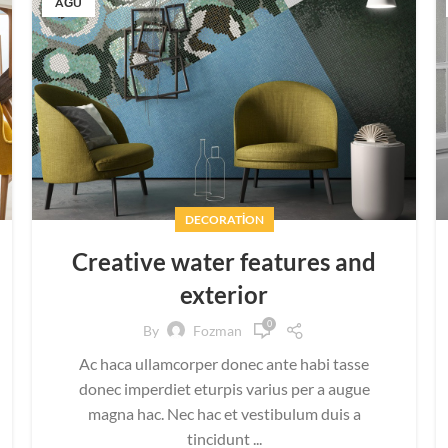
AĞU
DECORATION
Creative water features and
exterior
0
By
Fozman
Ac haca ullamcorper donec ante habi tasse
donec imperdiet eturpis varius per a augue
magna hac. Nec hac et vestibulum duis a
tincidunt ...