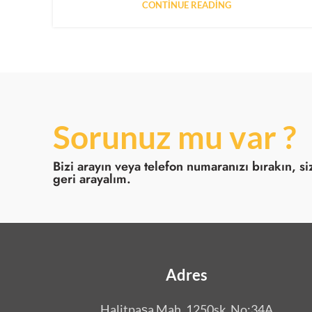
CONTINUE READING
Sorunuz mu var ?
Bizi arayın veya telefon numaranızı bırakın, si
geri arayalım.
Adres
Halitpaşa Mah. 1250sk. No:34A