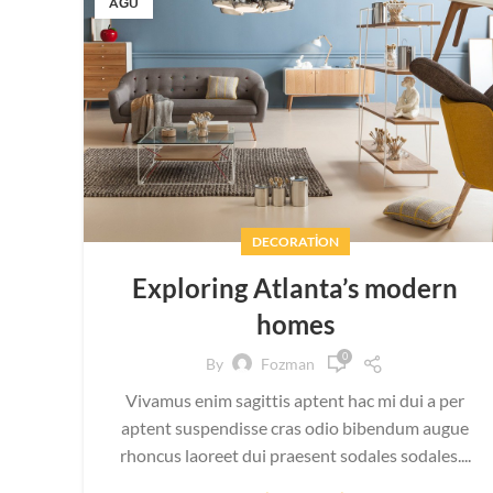
AĞU
DECORATION
Exploring Atlanta’s modern
homes
0
By
Fozman
Vivamus enim sagittis aptent hac mi dui a per
aptent suspendisse cras odio bibendum augue
rhoncus laoreet dui praesent sodales sodales....