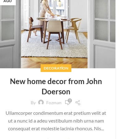
AĞU
DECORATION
New home decor from John
Doerson
0
By
Fozman
Ullamcorper condimentum erat pretium velit at
ut a nunc id a adeu vestibulum nibh urna nam
consequat erat molestie lacinia rhoncus. Nis...