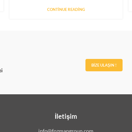
CONTINUE READING
BİZE ULAŞIN !
zi
İletişim
info@fozmangroup.com