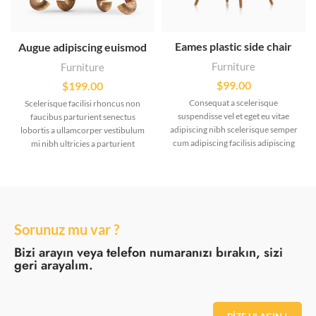
Eames plastic side chair
Augue adipiscing euismod
Furniture
Furniture
$
99.00
$
199.00
Consequat a scelerisque
Scelerisque facilisi rhoncus non
suspendisse vel et eget eu vitae
faucibus parturient senectus
adipiscing nibh scelerisque semper
lobortis a ullamcorper vestibulum
cum adipiscing facilisis adipiscing
mi nibh ultricies a parturient
est accumsan lorem vestibulum.
gravida a vestibulum leo sem in. Est
Aliquet mus a aptent ullam corper
cum torquent mi in scelerisque leo
metus accumsan. Habitasse a purus
aptent per at vitae ante eleifend
nec ipsum a urna ac ullamcorper
mollis adipiscing.
varius metus blandit posuere.
Sorunuz mu var ?
Bizi arayın veya telefon numaranızı bırakın, sizi
geri arayalım.