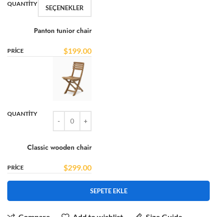
SEÇENEKLER
Panton tunior chair
$
199.00
Classic wooden chair
$
299.00
SEPETE EKLE
Compare
Add to wishlist
Size Guide